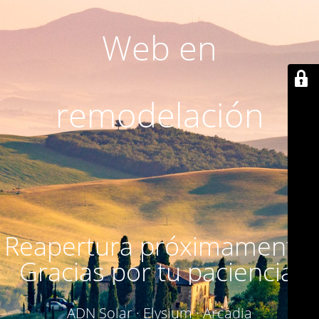
Web en
remodelación
Reapertura próximamente.
Gracias por tu paciencia.
ADN Solar · Elysium · Arcadia