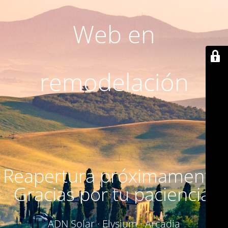
Web en
remodelación
Reapertura próximamente.
Gracias por tu paciencia.
ADN Solar · Elysium · Arcadia