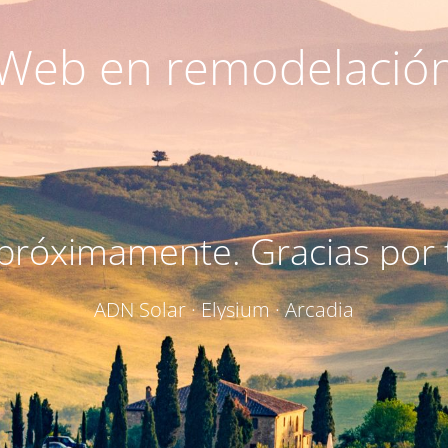
Web en remodelació
próximamente. Gracias por t
ADN Solar · Elysium · Arcadia